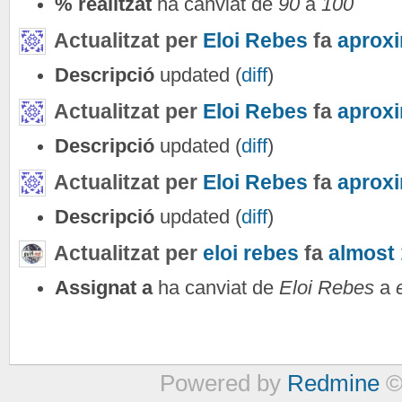
% realitzat
ha canviat de
90
a
100
Actualitzat per
Eloi Rebes
fa
aprox
Descripció
updated (
diff
)
Actualitzat per
Eloi Rebes
fa
aprox
Descripció
updated (
diff
)
Actualitzat per
Eloi Rebes
fa
aprox
Descripció
updated (
diff
)
Actualitzat per
eloi rebes
fa
almost 
Assignat a
ha canviat de
Eloi Rebes
a
Powered by
Redmine
©