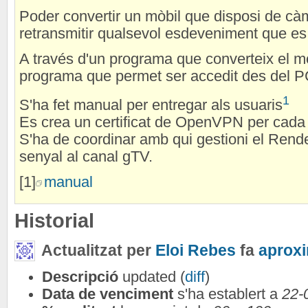
Poder convertir un mòbil que disposi de càm
retransmitir qualsevol esdeveniment que es 
A través d'un programa que converteix el mò
programa que permet ser accedit des del PC
1
S'ha fet manual per entregar als usuaris
Es crea un certificat de OpenVPN per cada 
S'ha de coordinar amb qui gestioni el Rende
senyal al canal gTV.
[1]
manual
Historial
Actualitzat per
Eloi Rebes
fa
aprox
Descripció
updated (
diff
)
Data de venciment
s'ha establert a
22-