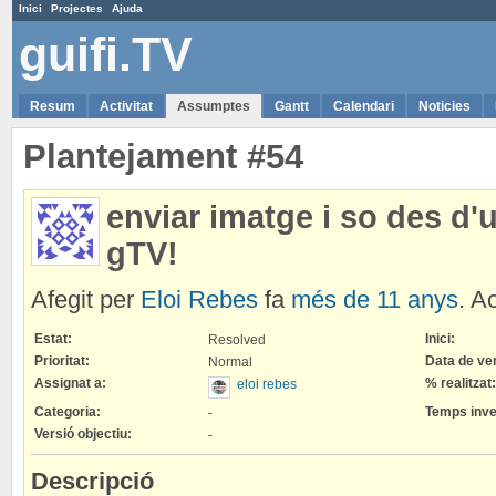
Inici
Projectes
Ajuda
guifi.TV
Resum
Activitat
Assumptes
Gantt
Calendari
Noticies
Plantejament #54
enviar imatge i so des d'
gTV!
Afegit per
Eloi Rebes
fa
més de 11 anys
. A
Estat:
Inici:
Resolved
Prioritat:
Data de ve
Normal
Assignat a:
% realitzat:
eloi rebes
Categoria:
Temps inver
-
Versió objectiu:
-
Descripció