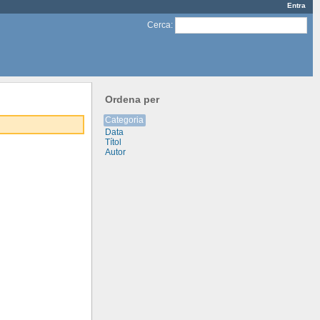
Entra
Cerca
:
Ordena per
Categoria
Data
Títol
Autor