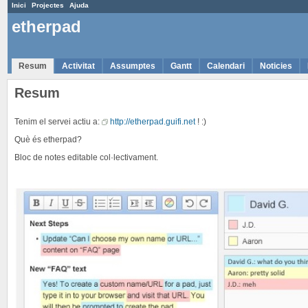
Inici
Projectes
Ajuda
etherpad
Resum
Activitat
Assumptes
Gantt
Calendari
Noticies
Resum
Tenim el servei actiu a:
http://etherpad.guifi.net
! :)
Què és etherpad?
Bloc de notes editable col·lectivament.