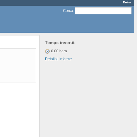
Entra
Cerca
:
Temps invertit
0.00 hora
Detalls
|
Informe