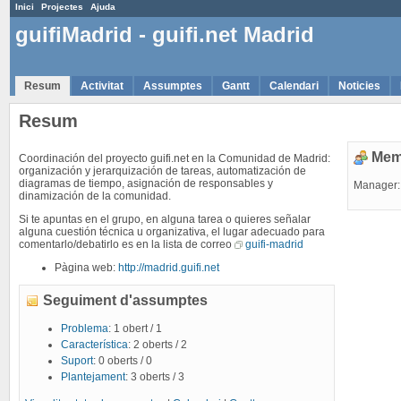
Inici
Projectes
Ajuda
guifiMadrid - guifi.net Madrid
Resum
Activitat
Assumptes
Gantt
Calendari
Noticies
Resum
Mem
Coordinación del proyecto guifi.net en la Comunidad de Madrid:
organización y jerarquización de tareas, automatización de
diagramas de tiempo, asignación de responsables y
Manager
dinamización de la comunidad.
Si te apuntas en el grupo, en alguna tarea o quieres señalar
alguna cuestión técnica u organizativa, el lugar adecuado para
comentarlo/debatirlo es en la lista de correo
guifi-madrid
Pàgina web:
http://madrid.guifi.net
Seguiment d'assumptes
Problema
: 1 obert / 1
Característica
: 2 oberts / 2
Suport
: 0 oberts / 0
Plantejament
: 3 oberts / 3