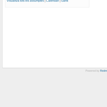
Visualitza tots els assumptes
|
Calendari
|
Gantt
Powered by
Redm