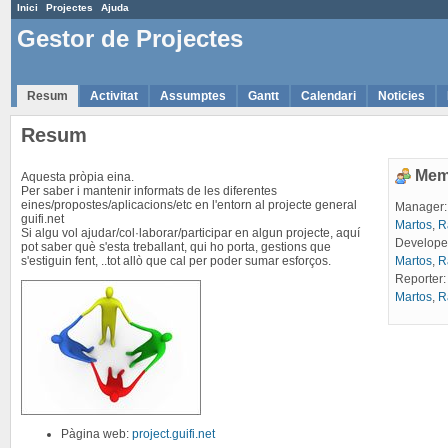
Inici
Projectes
Ajuda
Gestor de Projectes
Resum
Activitat
Assumptes
Gantt
Calendari
Noticies
Resum
Mem
Aquesta pròpia eina.
Per saber i mantenir informats de les diferentes
eines/propostes/aplicacions/etc en l'entorn al projecte general
Manager
guifi.net
Martos
,
R
Si algu vol ajudar/col·laborar/participar en algun projecte, aquí
Develope
pot saber què s'esta treballant, qui ho porta, gestions que
s'estiguin fent, ..tot allò que cal per poder sumar esforços.
Martos
,
R
Reporter
Martos
,
R
Pàgina web:
project.guifi.net