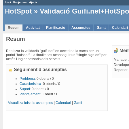
Inici
Projectes
Ajuda
HotSpot
» Validació Guifi.net+HotSpo
Resum
Activitat
Planificació
Assumptes
Gantt
Calendari
Resum
Mem
Realitzar la validació "guifi.net" en accedir a la xarxa per un
portal "hotspot". La finalitat es aconseguir un "single sign on" per
accés i log necessaris dels serveis.
Manager
Develope
Seguiment d'assumptes
Reporter
Problema
: 0 oberts / 0
Característica
: 0 oberts / 0
Suport
: 0 oberts / 0
Plantejament
: 1 obert / 1
Visualitza tots els assumptes
|
Calendari
|
Gantt